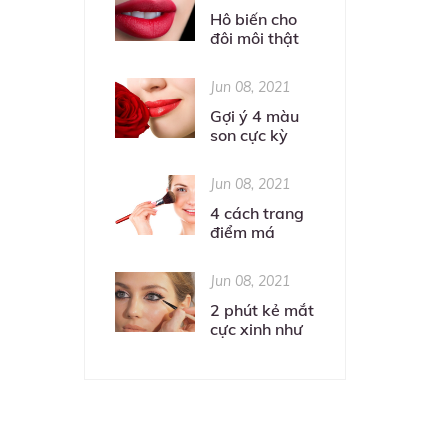
Hô biến cho
đôi môi thật
quyến rũ
Jun 08, 2021
Gợi ý 4 màu
son cực kỳ
tôn da cho
các nàng
Jun 08, 2021
4 cách trang
điểm má
hồng đơn
giản nhưng
Jun 08, 2021
hiệu quả
2 phút kẻ mắt
cực xinh như
gái Hàn