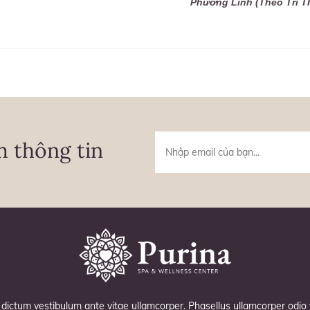
Phương Linh (Theo Trí T
m thông tin
 dictum vestibulum ante vitae ullamcorper. Phasellus ullamcorper odio 