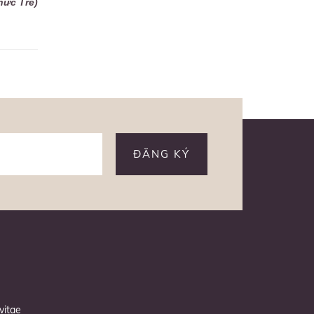
hức Trẻ)
ĐĂNG KÝ
vitae