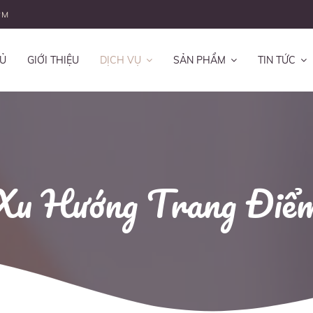
PM
Ủ
GIỚI THIỆU
DỊCH VỤ
SẢN PHẨM
TIN TỨC
Xu Hướng Trang Điể